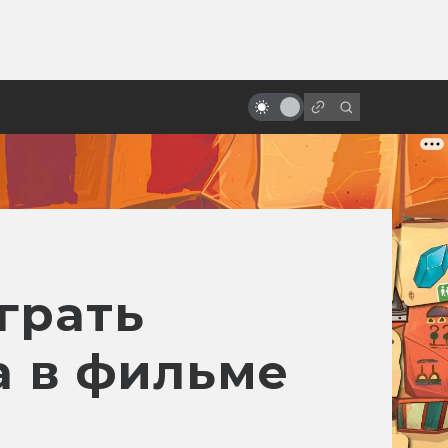
от
«Проклятые» фильмы. Смерть и
мистика на съёмках
грать
а в фильме