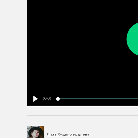
00:00
Лиза Худайбердиева