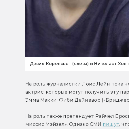
Дэвид Коренсвет (слева) и Николаст Холт
На роль журналистки Лоис Лейн пока 
актрис, которые могут получить эту па
Эмма Макки, Фиби Дайневор («Бриджерто
На роль также претендует Рэйчел Бросн
миссис Мэйзел». Однако СМИ 
пишут
, ч