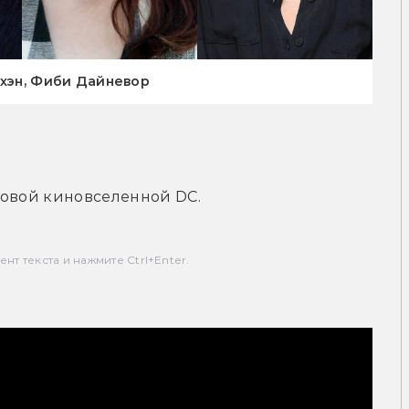
ахэн, Фиби Дайневор
новой киновселенной DC.
т текста и нажмите Ctrl+Enter.