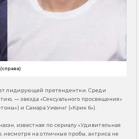
(справа)
нет лидирующей претендентки. Среди 
ртию, — звезда «Сексуального просвещения» 
ны») и Самара Уивинг («Крик 6»).
ахэн, известная по сериалу «Удивительная 
то, несмотря на отличные пробы, актриса не 