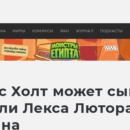
оздавались «Страшилы»:
«Одиссея» Нолана: что эт
, без которого не было
фильм сделал с Гомером и
ластелина колец»
Древней Грецией
УКА
МИРЫ
КОМИКСЫ
ФАН
ЖУРНАЛ
ПОДКАСТЫ
с Холт может сы
ли Лекса Лютор
нна