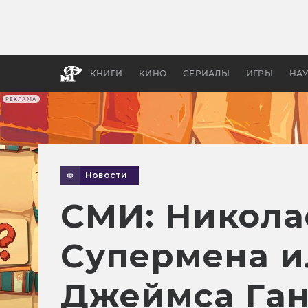
Как с
фильм
бы «В
КНИГИ
КИНО
СЕРИАЛЫ
ИГРЫ
НА
РЕКЛАМА
Новости
СМИ: Никола
Супермена и
Джеймса Га