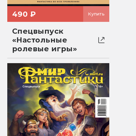
490 ₽
Купить
Спецвыпуск
«Настольные
ролевые игры»