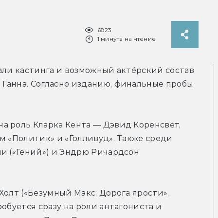
6823
1 минута на чтение
али кастинга и возможный актёрский состав 
Ганна. Согласно изданию, финальные пробы 
а роль Кларка Кента — Дэвид Коренсвет, 
м «Политик» и «Голливуд». Также среди 
и («Гений») и Эндрю Ричардсон 
олт («Безумный Макс: Дорога ярости», 
обуется сразу на роли антагониста и 