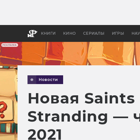
Как с
фильм
бы «В
КНИГИ
КИНО
СЕРИАЛЫ
ИГРЫ
НА
РЕКЛАМА
Новости
Новая Saints
Stranding —
2021