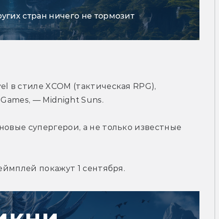
ругих стран ничего не тормозит
l в стиле XCOM (тактическая RPG), 
Games, — Midnight Suns.
новые супергерои, а не только известные 
геймплей покажут 1 сентября.
икни,