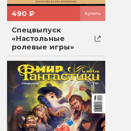
490 ₽
Купить
Спецвыпуск
«Настольные
ролевые игры»