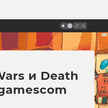
от
«Смертельная битва»: как
снимали первую удачную
экранизацию игры
Wars и Death
а gamescom