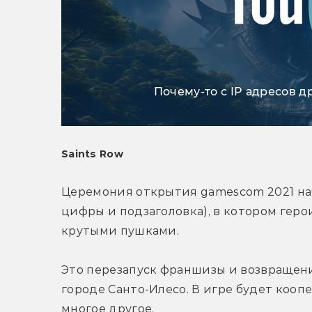
Почему-то с IP адресов д
Saints Row
Церемония открытия gamescom 2021 нача
цифры и подзаголовка), в котором герои
крутыми пушками.
Это перезапуск франшизы и возвращени
городе Санто-Илесо. В игре будет кооп
многое другое.