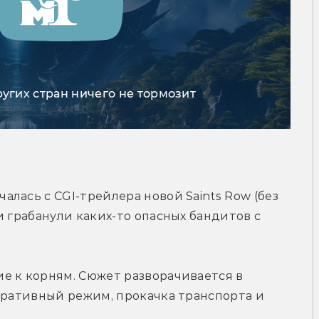
ругих стран ничего не тормозит
лась с CGI-трейлера новой Saints Row (без 
 грабанули каких-то опасных бандитов с 
е к корням. Сюжет разворачивается в 
еративный режим, прокачка транспорта и 