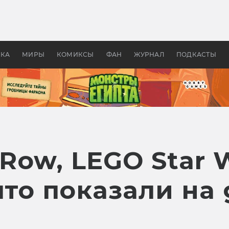
оздавались «Страшилы»:
«Одиссея» Нолана: что эт
, без которого не было
фильм сделал с Гомером и
ластелина колец»
Древней Грецией
УКА
МИРЫ
КОМИКСЫ
ФАН
ЖУРНАЛ
ПОДКАСТЫ
 Row, LEGO Star 
 что показали н