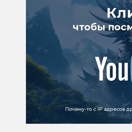
Кл
чтобы пос
Почему-то с IP адресов д