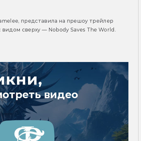
camelee, представила на прешоу трейлер 
видом сверху — Nobody Saves The World.
икни,
мотреть видео