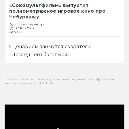
«Союзмультфильм» выпустит
полнометражное игровое кино про
Чебурашку
Кот-император
07.10.2020
943
Сценарием займутся создатели 
«Последнего богатыря».
Если вы нашли опечатку, пожалуйста, выделите фрагмент
текста и нажмите Ctrl+Enter.