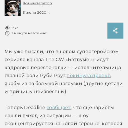
Кот-император
3 июня 2020 г.
737
1 минута на чтение
Мы уже писали, что в новом супергеройском 
сериале канала The CW «Бэтвумен» идут 
кадровые перестановки — исполнительница 
главной роли Руби Роуз 
покинула проект
, 
якобы из-за большой нагрузки (другие детали 
и причины неизвестны).
Теперь Deadline 
сообщает
, что сценаристы 
нашли выход из ситуации — шоу 
сконцентрируется на новой героине, которая 