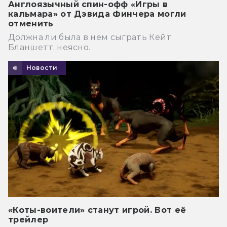
Англоязычный спин-офф «Игры в
кальмара» от Дэвида Финчера могли
отменить
Должна ли была в нем сыграть Кейт
Бланшетт, неясно.
Новости
«Коты-воители» станут игрой. Вот её
трейлер