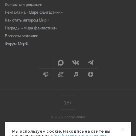
Контакты и редакция
Реклама на «Мире фантастики»
Как стать автором МирФ
Награды «Мира фантастики»
Вопросы редакции
Форум МирФ
18+
© 2026 Hobby World
Любое использование материалов допускается только с согласия
редакции.
Мы используем cookie. Находясь на сайте вы
соглашаетесь на
обработку персональных
Мнение авторов может не совпадать с мнением редакции.