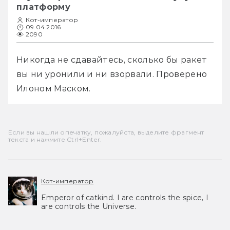
платформу
Кот-император
09.04.2016
2090
Никогда не сдавайтесь, сколько бы ракет 
вы ни уронили и ни взорвали. Проверено 
Илоном Маском.
Если вы нашли опечатку, пожалуйста, выделите фрагмент
текста и нажмите Ctrl+Enter.
Кот-император
Emperor of catkind. I are controls the spice, I
are controls the Universe.