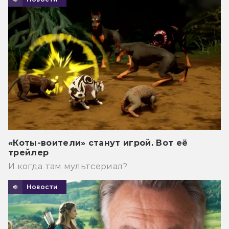
«Коты-воители» станут игрой. Вот её
трейлер
И когда там мультсериал?
Новости