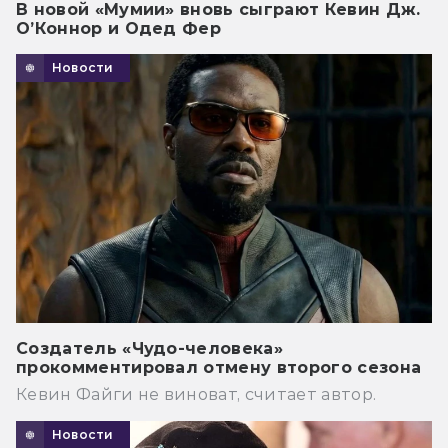
В новой «Мумии» вновь сыграют Кевин Дж.
О’Коннор и Одед Фер
Новости
Создатель «Чудо-человека»
прокомментировал отмену второго сезона
Кевин Файги не виноват, считает автор.
Новости