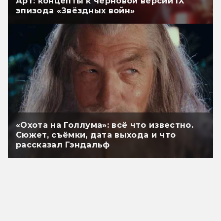
Арт: концепты к черновой версии IX
эпизода «Звёздных войн»
«Охота на Голлума»: всё что известно.
Сюжет, съёмки, дата выхода и что
рассказал Гэндальф