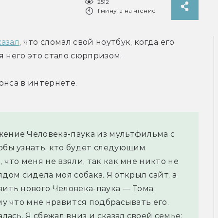
2512
1 минута на чтение
казал
, что сломал свой ноутбук, когда его 
я него это стало сюрпризом.
нонса в интернете.
жение Человека-паука из мультфильма с 
обы узнать, кто будет следующим 
 что меня не взяли, так как мне никто не 
рядом сидела моя собака. Я открыл сайт, а 
вить нового Человека-паука — Тома 
му что мне нравится подбрасывать его. 
лась. Я сбежал вниз и сказал своей семье: 