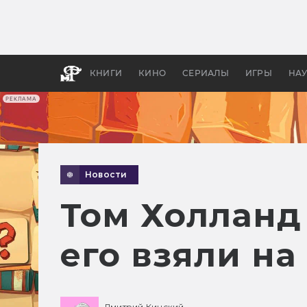
Как с
фильм
бы «В
КНИГИ
КИНО
СЕРИАЛЫ
ИГРЫ
НА
РЕКЛАМА
Новости
Том Холланд 
его взяли на
Дмитрий Кинский