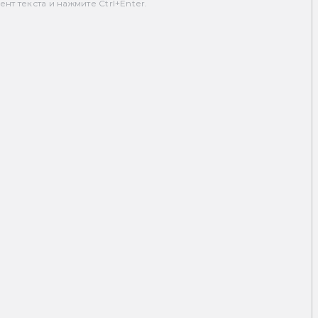
т текста и нажмите Ctrl+Enter.