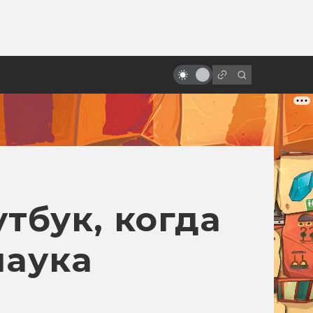
от
«Время первых»: что правда, а
что вымысел
тбук, когда
паука