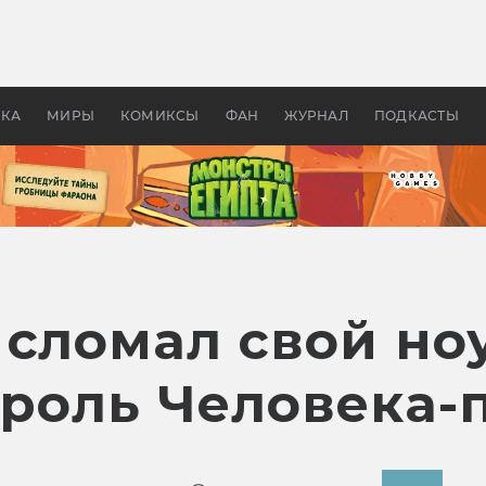
оздавались «Страшилы»:
«Одиссея» Нолана: что эт
, без которого не было
фильм сделал с Гомером и
ластелина колец»
Древней Грецией
УКА
МИРЫ
КОМИКСЫ
ФАН
ЖУРНАЛ
ПОДКАСТЫ
сломал свой ноу
 роль Человека-