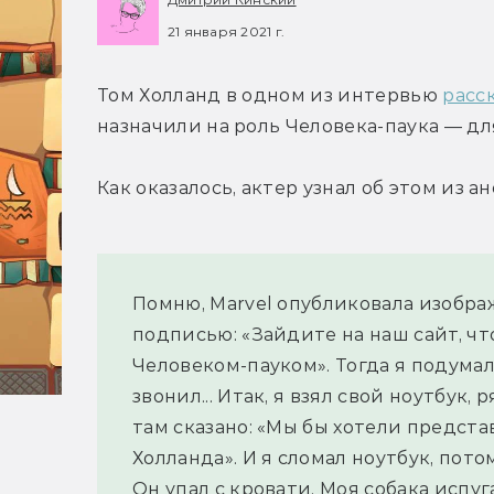
21 января 2021 г.
Том Холланд в одном из интервью 
расс
назначили на роль Человека-паука — дл
Как оказалось, актер узнал об этом из а
Помню, Marvel опубликовала изобра
подписью: «Зайдите на наш сайт, чт
Человеком-пауком». Тогда я подумал,
звонил... Итак, я взял свой ноутбук, 
там сказано: «Мы бы хотели предста
Холланда». И я сломал ноутбук, пото
Он упал с кровати. Моя собака испуга