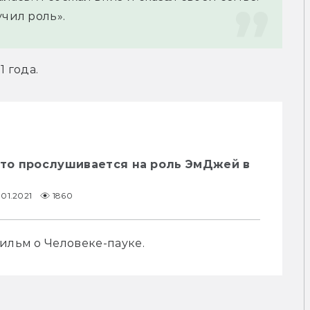
учил роль».
1 года.
что прослушивается на роль ЭмДжей в
.01.2021
1860
ильм о Человеке-пауке.