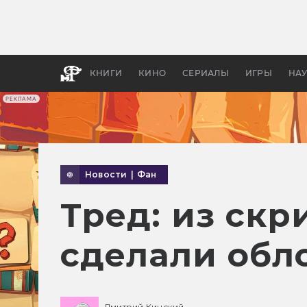
Как с
фильм
бы «В
КНИГИ
КИНО
СЕРИАЛЫ
ИГРЫ
НА
РЕКЛАМА
Новости
|
Фан
Тред: из ск
сделали обл
Дмитрий Кинский