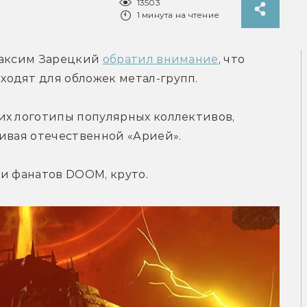
13503
1 минута на чтение
Максим Зарецкий 
обратил внимание
, что 
одят для обложек метал-групп.
их логотипы популярных коллективов, 
чивая отечественной «Арией».
ди фанатов DOOM, круто.