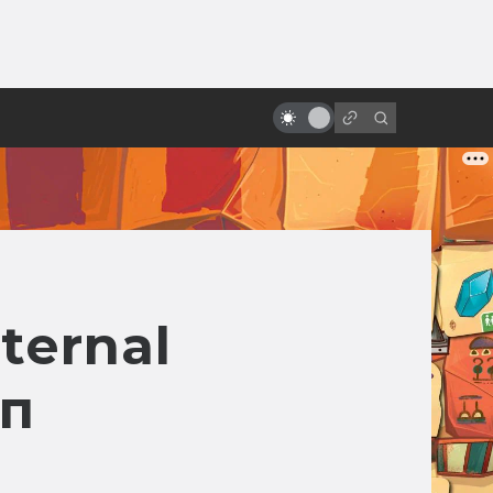
от
Лучшие мультфильмы 2022 года
по версии «Мира фантастики»
ternal
пп