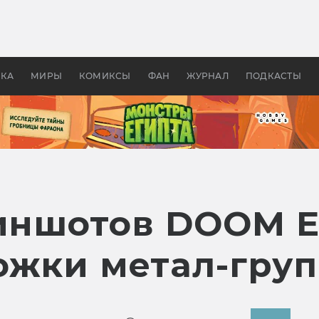
оздавались «Страшилы»:
«Одиссея» Нолана: что эт
, без которого не было
фильм сделал с Гомером и
ластелина колец»
Древней Грецией
УКА
МИРЫ
КОМИКСЫ
ФАН
ЖУРНАЛ
ПОДКАСТЫ
риншотов DOOM E
ожки метал-гру