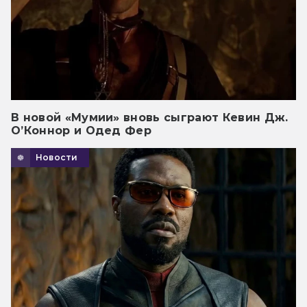
В новой «Мумии» вновь сыграют Кевин Дж.
О’Коннор и Одед Фер
Новости