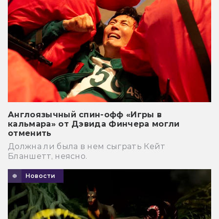
Англоязычный спин-офф «Игры в
кальмара» от Дэвида Финчера могли
отменить
Должна ли была в нем сыграть Кейт
Бланшетт, неясно.
Новости