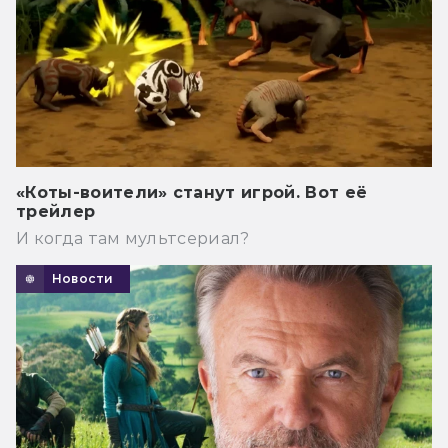
«Коты-воители» станут игрой. Вот её
трейлер
И когда там мультсериал?
Новости