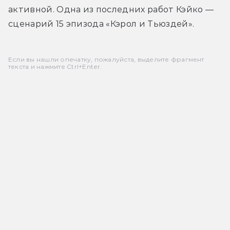
активной. Одна из последних работ Кэйко — 
сценарий 15 эпизода «Кэрол и Тьюздей».
Если вы нашли опечатку, пожалуйста, выделите фрагмент
текста и нажмите Ctrl+Enter.