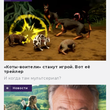
«Коты-воители» станут игрой. Вот её
трейлер
И когда там мультсериал?
Новости