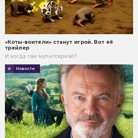
«Коты-воители» станут игрой. Вот её
трейлер
И когда там мультсериал?
Новости