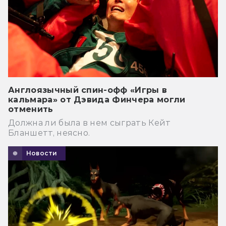
Англоязычный спин-офф «Игры в
кальмара» от Дэвида Финчера могли
отменить
Должна ли была в нем сыграть Кейт
Бланшетт, неясно.
Новости