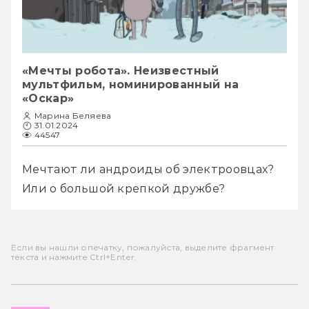
«Мечты робота». Неизвестный
мультфильм, номинированный на
«Оскар»
Марина Беляева
31.01.2024
44547
Мечтают ли андроиды об электроовцах? 
Или о большой крепкой дружбе?
Если вы нашли опечатку, пожалуйста, выделите фрагмент
текста и нажмите Ctrl+Enter.