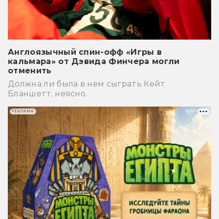
Англоязычный спин-офф «Игры в
кальмара» от Дэвида Финчера могли
отменить
Должна ли была в нем сыграть Кейт
Бланшетт, неясно.
РЕКЛАМА