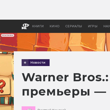
Какие
авгус
апока
детск
КНИГИ
КИНО
СЕРИАЛЫ
ИГРЫ
НА
РЕКЛАМА
Новости
Warner Bros
премьеры — 
Дмитрий Кинский