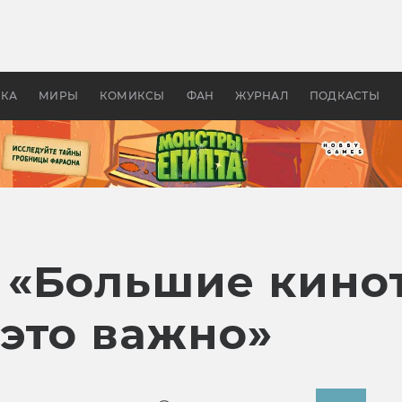
 фильмы смотреть в
Как создавались «Страшил
те 2026? В мире —
фильм, без которого не б
липсис, в России —
бы «Властелина колец»
ие комедии
УКА
МИРЫ
КОМИКСЫ
ФАН
ЖУРНАЛ
ПОДКАСТЫ
.: «Большие кин
это важно»