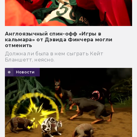
Англоязычный спин-офф «Игры в
кальмара» от Дэвида Финчера могли
отменить
Должна ли была в нем сыграть Кейт
Бланшетт, неясно.
Новости