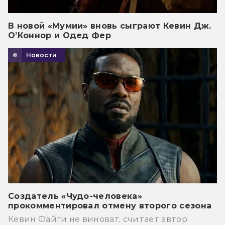
В новой «Мумии» вновь сыграют Кевин Дж.
О’Коннор и Одед Фер
Новости
Создатель «Чудо-человека»
прокомментировал отмену второго сезона
Кевин Файги не виноват, считает автор.