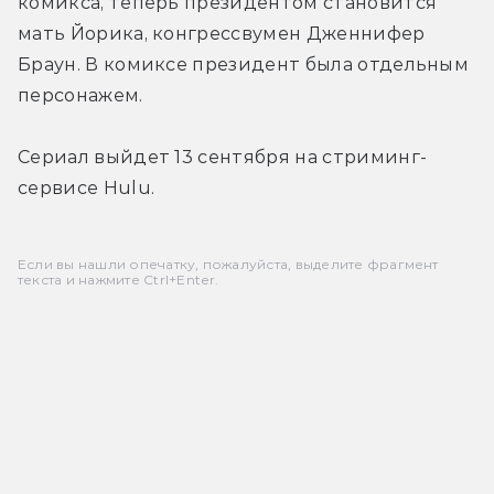
комикса, теперь президентом становится 
мать Йорика, конгрессвумен Дженнифер 
Браун. В комиксе президент была отдельным 
персонажем.
Сериал выйдет 13 сентября на стриминг-
сервисе Hulu.
Если вы нашли опечатку, пожалуйста, выделите фрагмент
текста и нажмите Ctrl+Enter.