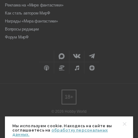
Реклама на «Мире фантастики»
Как стать автором МирФ
Награды «Мира фантастики»
Вопросы редакции
Форум МирФ
18+
© 2026 Hobby World
Любое использование материалов допускается только с согласия
редакции.
Мы используем cookie. Находясь на сайте вы
соглашаетесь на
обработку персональных
Мнение авторов может не совпадать с мнением редакции.
данных.
Свидетельство о регистрации СМИ серия Эл № ФС77-82485