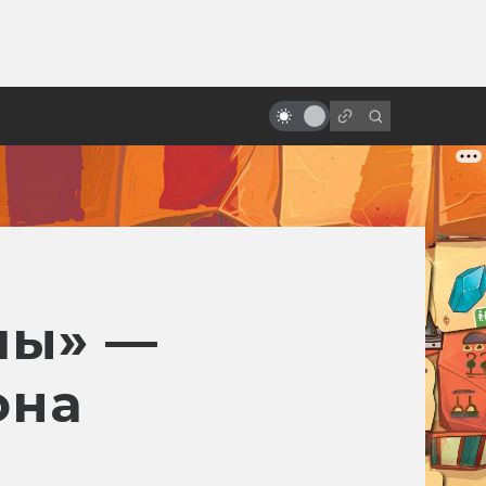
ы»:
ыло
«Изгой-один»: вырезанные
сцены и альтернативный финал
пы» —
она