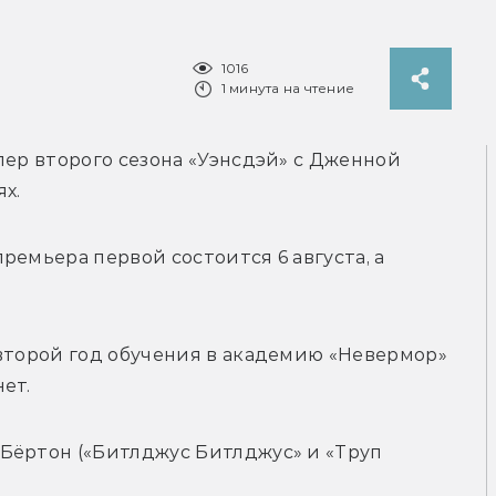
1016
1 минута на чтение
лер второго сезона «Уэнсдэй» с Дженной 
х. 
емьера первой состоится 6 августа, а 
второй год обучения в академию «Невермор» 
ет.
Бёртон («Битлджус Битлджус» и «Труп 