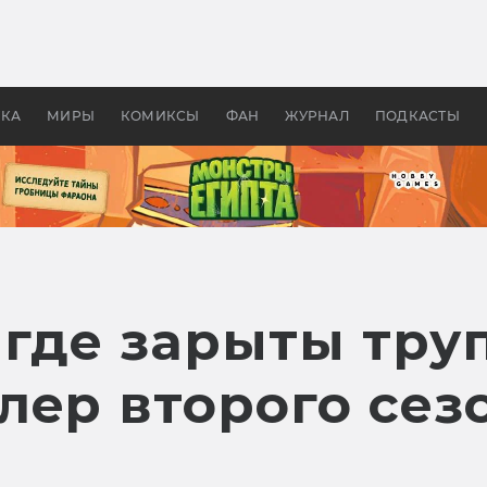
 фильмы смотреть в
Как создавались «Страшил
те 2026? В мире —
фильм, без которого не б
липсис, в России —
бы «Властелина колец»
ие комедии
УКА
МИРЫ
КОМИКСЫ
ФАН
ЖУРНАЛ
ПОДКАСТЫ
 где зарыты тру
лер второго сез