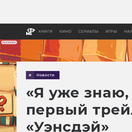
Какие
авгус
апока
детск
КНИГИ
КИНО
СЕРИАЛЫ
ИГРЫ
НА
РЕКЛАМА
Новости
«Я уже знаю,
первый трей
«Уэнсдэй»