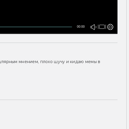
00:00
улярным мнением, плохо шучу и кидаю мемы в