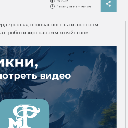
20392
1 минута на чтение
рдеревня», основанного на известном 
а с роботизированным хозяйством.
икни,
мотреть видео