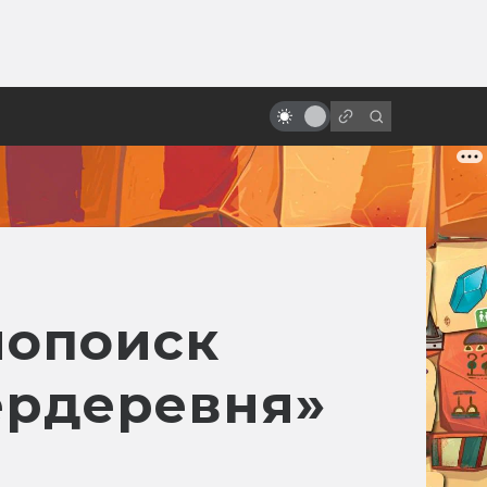
от
«Бегущий человек»: как
создавалась первая экранизация
с Арнольдом Шварценеггером
нопоиск
ердеревня»