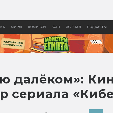
оздавались «Страшилы»:
«Одиссея» Нолана: что эт
, без которого не было
фильм сделал с Гомером и
ластелина колец»
Древней Грецией
УКА
МИРЫ
КОМИКСЫ
ФАН
ЖУРНАЛ
ПОДКАСТЫ
аю далёком»: Ки
ер сериала «Киб