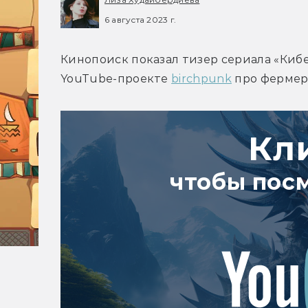
6 августа 2023 г.
Кинопоиск показал тизер сериала «Кибе
YouTube-проекте 
birchpunk
 про фермер
Кл
чтобы пос