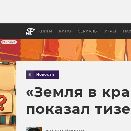
Как с
фильм
бы «В
КНИГИ
КИНО
СЕРИАЛЫ
ИГРЫ
НА
РЕКЛАМА
Новости
«Земля в кр
показал тиз
Лиза Худайбердиева