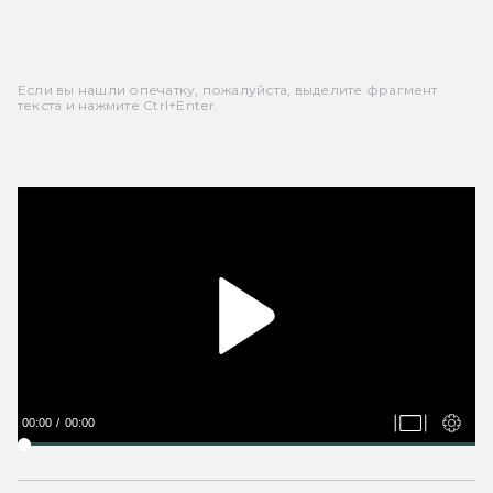
Если вы нашли опечатку, пожалуйста, выделите фрагмент
текста и нажмите Ctrl+Enter.
00:00
00:00