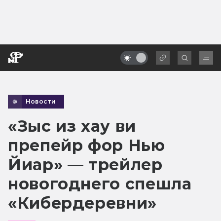
Новости
«Зыс из хау ви
препейр фор Нью
Йиар» — трейлер
новогоднего спешла
«Кибердеревни»