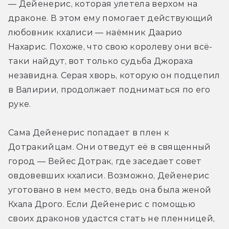
— Дейенерис, которая улетела верхом на 
драконе. В этом ему помогает действующий 
любовник кхалиси — наёмник Даарио 
Нахарис. Похоже, что свою королеву они всё-
таки найдут, вот только судьба Джораха 
незавидна. Серая хворь, которую он подцепил 
в Валирии, продолжает подниматься по его 
руке.
Сама Дейенерис попадает в плен к 
Дотракийцам. Они отведут её в священный 
город — Вейес Дотрак, где заседает совет 
овдовевших кхалиси. Возможно, Дейенерис 
уготовано в нем место, ведь она была женой 
Кхала Дрого. Если Дейенерис с помощью 
своих драконов удастся стать не пленницей, 