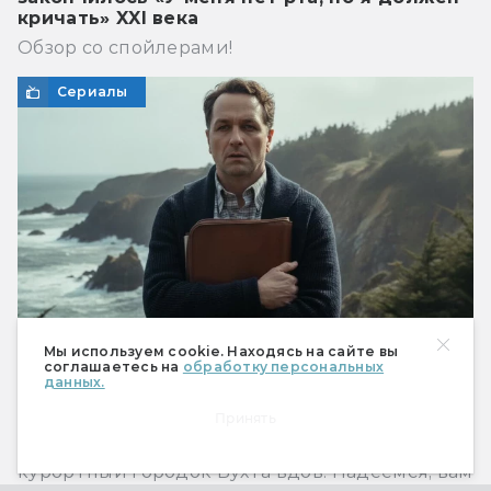
кричать» XXI века
Обзор со спойлерами!
Сериалы
Мы используем cookie. Находясь на сайте вы
соглашаетесь на
обработку персональных
данных.
Сериал «Бухта вдов»: уплыть нельзя
остаться
Принять
Вас приветствует очаровательный
курортный городок Бухта вдов. Надеемся, вам