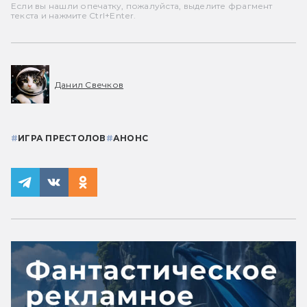
Если вы нашли опечатку, пожалуйста, выделите фрагмент
текста и нажмите Ctrl+Enter.
Данил Свечков
#
ИГРА ПРЕСТОЛОВ
#
АНОНС