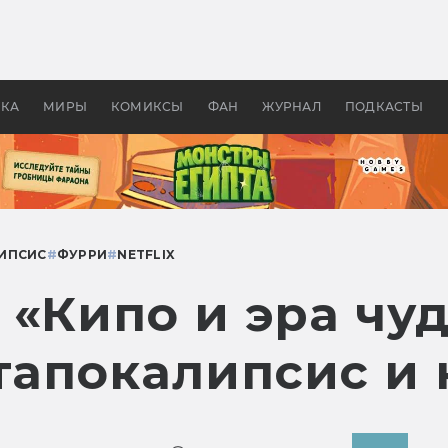
 фильмы смотреть в
Как создавались «Страшил
те 2026? В мире —
фильм, без которого не б
липсис, в России —
бы «Властелина колец»
ие комедии
УКА
МИРЫ
КОМИКСЫ
ФАН
ЖУРНАЛ
ПОДКАСТЫ
ИПСИС
#
ФУРРИ
#
NETFLIX
 «Кипо и эра чу
тапокалипсис и