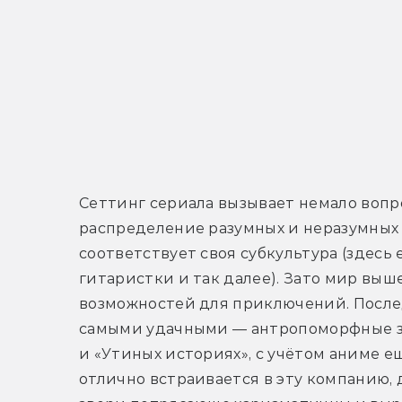
Сеттинг сериала вызывает немало вопр
распределение разумных и неразумных з
соответствует своя субкультура (здесь
гитаристки и так далее). Зато мир выш
возможностей для приключений. Послед
самыми удачными — антропоморфные зв
и «Утиных историях», с учётом аниме ещё
отлично встраивается в эту компанию, 