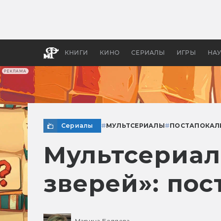
Какие
авгус
апока
детск
КНИГИ
КИНО
СЕРИАЛЫ
ИГРЫ
НА
РЕКЛАМА
Сериалы
#
МУЛЬТСЕРИАЛЫ
#
ПОСТАПОКАЛ
Мультсериал
зверей»: пос
Марина Беляева