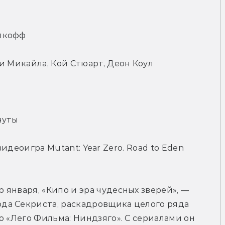
олкофф
и Микайла, Кой Стюарт, Деон Коул
нуты
• видеоигра Mutant: Year Zero. Road to Eden
января, «Кипо и эра чудесных зверей», — 
а Секриста, раскадровщика целого ряда 
 «Лего Фильма: Ниндзяго». С сериалами он 