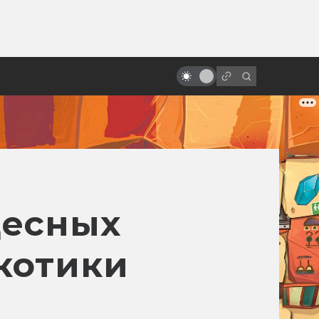
ы»:
«Последний единорог»: история
ыло
философской сказки в книгах и
кино
десных
 котики