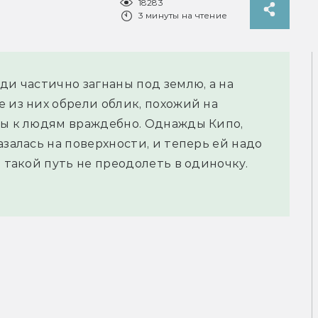
18283
3 минуты на чтение
ди частично загнаны под землю, а на
 из них обрели облик, похожий на
ны к людям враждебно. Однажды Кипо,
азалась на поверхности, и теперь ей надо
, такой путь не преодолеть в одиночку.