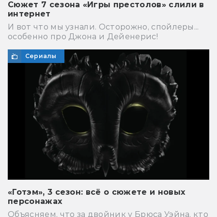
Сюжет 7 сезона «Игры престолов» слили в
интернет
И вот что мы узнали. Осторожно, спойлеры...
особенно про Джона и Дейенерис!
Сериалы
«Готэм», 3 сезон: всё о сюжете и новых
персонажах
Объясняем, что за двойник у Брюса Уэйна, кто