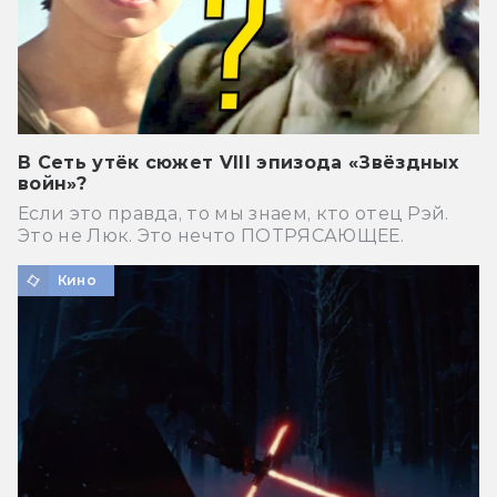
В Сеть утёк сюжет VIII эпизода «Звёздных
войн»?
Если это правда, то мы знаем, кто отец Рэй.
Это не Люк. Это нечто ПОТРЯСАЮЩЕЕ.
Кино