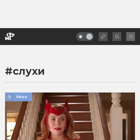
#
слухи
Кино