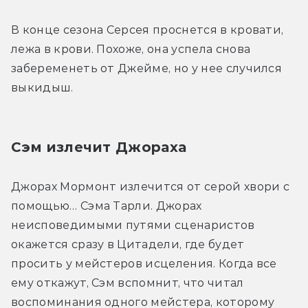
В конце сезона Серсея проснется в кровати, 
лежа в крови. Похоже, она успела снова 
забеременеть от Джейме, но у нее случился 
выкидыш.
Сэм излечит Джораха
Джорах Мормонт излечится от серой хвори с 
помощью… Сэма Тарли. Джорах 
неисповедимыми путями сценаристов 
окажется сразу в Цитадели, где будет 
просить у мейстеров исцеления. Когда все 
ему откажут, Сэм вспомнит, что читал 
воспоминания одного мейстера, которому 