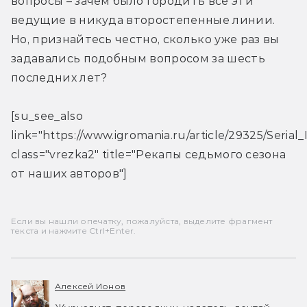
вопросы – зачем было городить все эти 
ведущие в никуда второстепенные линии. 
Но, признайтесь честно, сколько уже раз вы 
задавались подобным вопросом за шесть 
последних лет?
[su_see_also 
link="https://www.igromania.ru/article/29325/Seri
class="vrezka2" title="Рекапы седьмого сезона 
от наших авторов"]
Если вы нашли опечатку, пожалуйста, выделите фрагмент
текста и нажмите Ctrl+Enter.
Алексей Ионов