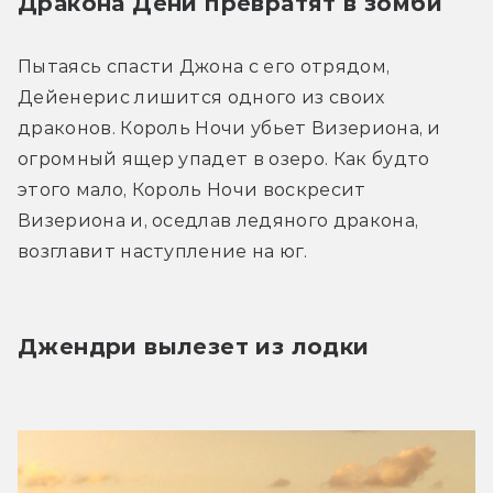
Дракона Дени превратят в зомби
Пытаясь спасти Джона с его отрядом, 
Дейенерис лишится одного из своих 
драконов. Король Ночи убьет Визериона, и 
огромный ящер упадет в озеро. Как будто 
этого мало, Король Ночи воскресит 
Визериона и, оседлав ледяного дракона, 
возглавит наступление на юг.
Джендри вылезет из лодки