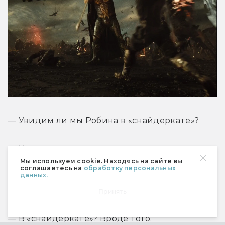
— Увидим ли мы Робина в «снайдеркате»?
— Нет.
Мы используем cookie. Находясь на сайте вы
соглашаетесь на
обработку персональных
данных.
— Будет ли Джокер взаимодействовать с 
Бэтменом Бэна?
Принять
— В «снайдеркате»? Вроде того.