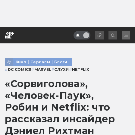
Кино
|
Сериалы
|
Блоги
#
DC COMICS
#
MARVEL
#
СЛУХИ
#
NETFLIX
«Сорвиголова»,
«Человек-Паук»,
Робин и Netflix: что
рассказал инсайдер
Дэниел Рихтман