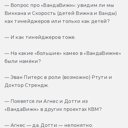
— Вопрос про «ВандаВижн»: увидим ли мы 
Виккана и Скорость (детей Вижна и Ванды) 
как тинейджеров или только как детей?
— И как тинейджеров тоже.
— На какие «большие» камео в «ВандаВижне» 
были намёки?
— Эван Питерс в роли (возможно) Ртути и 
Доктор Стрендж.
— Появятся ли Агнес и Дотти из 
«ВандаВижн» в других проектах КВМ?
— Агнес — да, Дотти — непонятно.