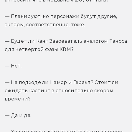
— Планируют, но персонажи будут другие, 
актёры, соответственно, тоже.
— Будет ли Канг Завоеватель аналогом Таноса 
для четвёртой фазы КВМ?
— Нет.
— На подходе ли Нэмор и Геракл? Стоит ли 
ожидать кастинг в относительно скором 
времени?
— Да и да.
— Знаете ли вы, кто станет главным злодеем 