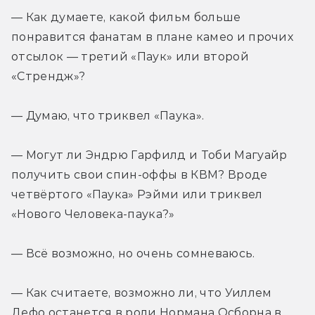
— Как думаете, какой фильм больше 
понравится фанатам в плане камео и прочих 
отсылок — третий «Паук» или второй 
«Стрендж»?
— Думаю, что триквел «Паука».
— Могут ли Эндрю Гарфилд и Тоби Магуайр 
получить свои спин-оффы в КВМ? Вроде 
четвёртого «Паука» Рэйми или триквел 
«Нового Человека-паука?»
— Всё возможно, но очень сомневаюсь.
— Как считаете, возможно ли, что Уиллем 
Дефо останется в роли Нормана Осборна в 