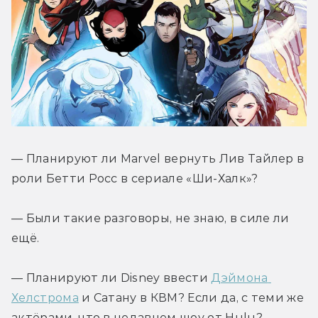
— Планируют ли Marvel вернуть Лив Тайлер в 
роли Бетти Росс в сериале «Ши-Халк»?
— Были такие разговоры, не знаю, в силе ли 
ещё.
— Планируют ли Disney ввести 
Дэймона 
Хелстрома
 и Сатану в КВМ? Если да, с теми же 
актёрами, что в недавнем шоу от Hulu?