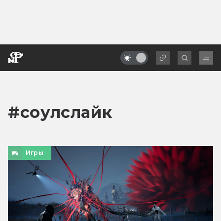
#
соулслайк
Игры