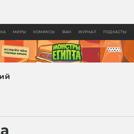
оздавались «Страшилы»:
«Одиссея» Нолана: что эт
, без которого не было
фильм сделал с Гомером и
ластелина колец»
Древней Грецией
УКА
МИРЫ
КОМИКСЫ
ФАН
ЖУРНАЛ
ПОДКАСТЫ
кий
ра