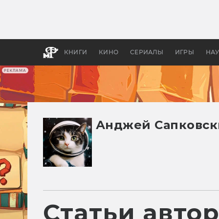
Как с
фильм
бы «В
КНИГИ
КИНО
СЕРИАЛЫ
ИГРЫ
НА
РЕКЛАМА
Анджей Сапковс
Статьи авто