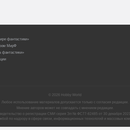
ире фантастики»
ором МирФ
а фантастики»
ции
© 2026 Hobby World
Любое использование материалов допускается только с согласия редакции.
Мнение авторов может не совпадать с мнением редакции.
видетельство о регистрации СМИ серия Эл № ФС77-82485 от 30 декабря 2021 
жбой по надзору в сфере связи, информационных технологий и массовых ком