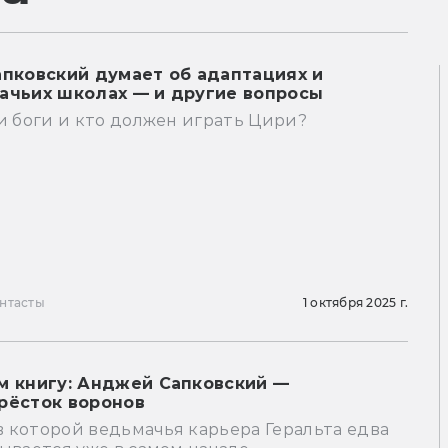
апковский думает об адаптациях и
ачьих школах — и другие вопросы
и боги и кто должен играть Цири?
нтасты
1 октября 2025 г.
м книгу: Анджей Сапковский —
рёсток воронов
 в которой ведьмачья карьера Геральта едва