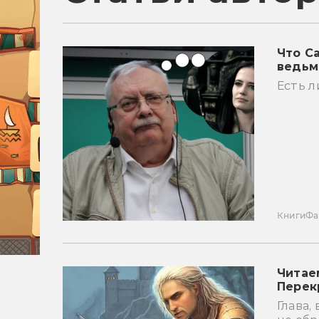
Что С
ведьм
Есть л
Книги
Фа
Читае
Перек
Глава,