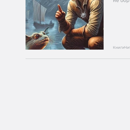
не обр
Книги
Чи