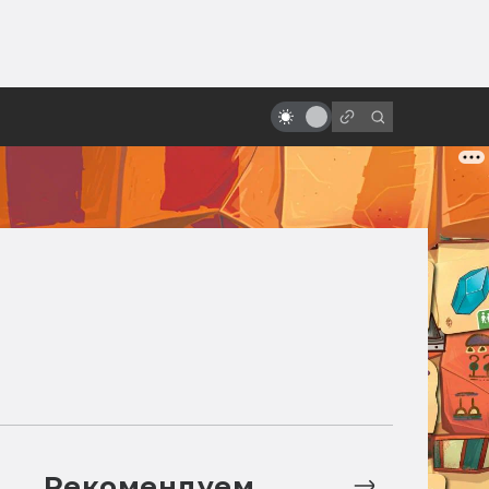
от
Культ «Детей кукурузы»: все
экранизации рассказа Стивена
Кинга
Рекомендуем