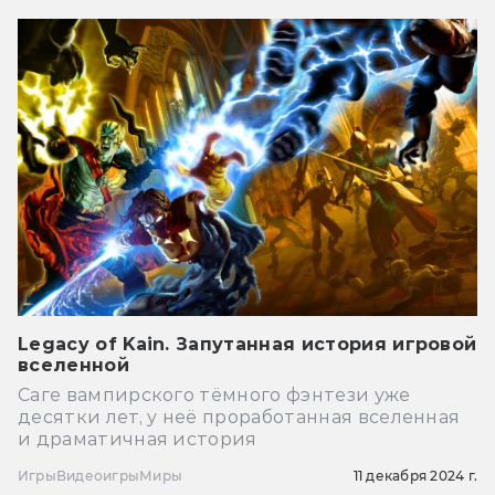
Legacy of Kain. Запутанная история игровой
вселенной
Саге вампирского тёмного фэнтези уже
десятки лет, у неё проработанная вселенная
и драматичная история
Игры
Видеоигры
Миры
11 декабря 2024 г.