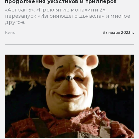
продолжения ужастиков и триллеров
«Астрал 5», «Проклятие монахини 2»,
перезапуск «Изгоняющего дьявола» и многое
другое.
Кино
3 января 2023 г.