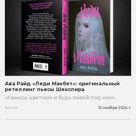
Ава Райд «Леди Макбет»: оригинальный
ретеллинг пьесы Шекспира
«Кажись цветком и будь змеёй под ним»
Блоги
12 ноября 2024 г.