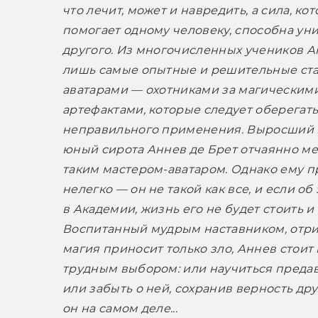
что лечит, может и навредить, а сила, кот
помогает одному человеку, способна уни
другого. Из многочисленных учеников А
лишь самые опытные и решительные ста
аватарами — охотниками за магическими
артефактами, которые следует оберегать 
неправильного применения. Выросший 
юный сирота Аннев де Брет отчаянно меч
таким мастером-аватаром. Однако ему п
нелегко — он не такой как все, и если об 
в Академии, жизнь его не будет стоить и 
Воспитанный мудрым наставником, отри
магия приносит только зло, Аннев стоит 
трудным выбором: или научиться предава
или забыть о ней, сохранив верность друз
он на самом деле...