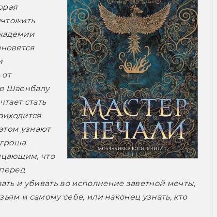
орая 
чтожить 
кадемии 
новятся 
 
от 
в Шаенбалу 
тает стать 
риходится 
этом узнают 
гроша. 
цающим, что 
перед 
ть и убивать во исполнение заветной мечты, 
ьям и самому себе, или наконец узнать, кто 