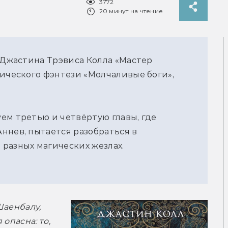
3772
20 минут на чтение
а Джастина Трэвиса Колла «Мастер
оического фэнтези «Молчаливые боги»,
ем третью и четвёртую главы, где
ннев, пытается разобраться в
разных магических жезлах.
аенбалу, 
опасна: то, 