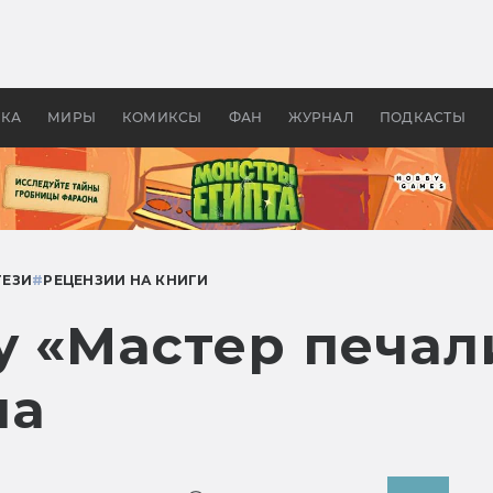
оздавались «Страшилы»:
«Одиссея» Нолана: что эт
, без которого не было
фильм сделал с Гомером и
ластелина колец»
Древней Грецией
УКА
МИРЫ
КОМИКСЫ
ФАН
ЖУРНАЛ
ПОДКАСТЫ
ТЕЗИ
#
РЕЦЕНЗИИ НА КНИГИ
у «Мастер печа
ла