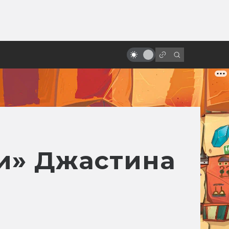
от
«Люди Икс»: всё о фильмах серии
ли» Джастина