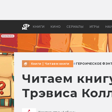
Как с
фильм
бы «В
КНИГИ
КИНО
СЕРИАЛЫ
ИГРЫ
НА
РЕКЛАМА
Книги
|
Читаем книги
#
ГЕРОИЧЕСКОЕ ФЭН
Читаем книг
Трэвиса Кол
Издательство «Азбука»