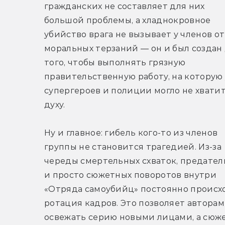
гражданских не составляет для них 
большой проблемы, а хладнокровное 
убийство врага не вызывает у членов от
моральных терзаний — он и был создан 
того, чтобы выполнять грязную 
правительственную работу, на которую у
супергероев и полиции могло не хватит
духу.
Ну и главное: гибель кого-то из членов 
группы не становится трагедией. Из-за 
череды смертельных схваток, предатель
и просто сюжетных поворотов внутри 
«Отряда самоубийц» постоянно происхо
ротация кадров. Это позволяет авторам 
освежать серию новыми лицами, а сюже