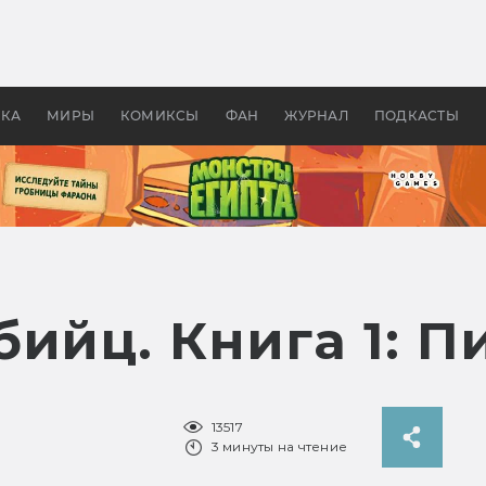
оздавались «Страшилы»:
«Одиссея» Нолана: что эт
, без которого не было
фильм сделал с Гомером и
ластелина колец»
Древней Грецией
УКА
МИРЫ
КОМИКСЫ
ФАН
ЖУРНАЛ
ПОДКАСТЫ
ийц. Книга 1: П
13517
3 минуты на чтение