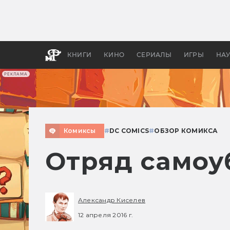
Как с
фильм
бы «В
КНИГИ
КИНО
СЕРИАЛЫ
ИГРЫ
НА
РЕКЛАМА
Комиксы
#
DC COMICS
#
ОБЗОР КОМИКСА
Отряд самоуб
Александр Киселев
12 апреля 2016 г.