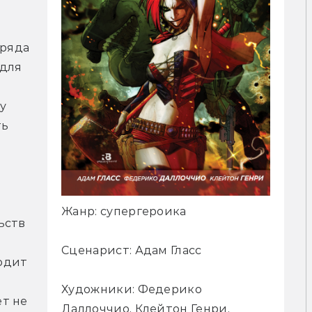
ряда 
для 
 
ь 
Жанр: супергероика
ств 
Сценарист: Адам Гласс
дит 
Художники: Федерико
т не 
Даллоччио, Клейтон Генри,