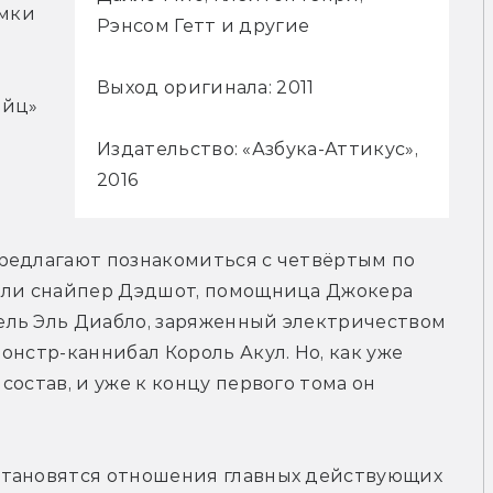
мки 
Рэнсом Гетт и другие
Выход оригинала: 2011
йц» 
Издательство: «Азбука-Аттикус»,
2016
редлагают познакомиться с четвёртым по 
шли снайпер Дэдшот, помощница Джокера 
ль Эль Диабло, заряженный электричеством 
нстр-каннибал Король Акул. Но, как уже 
остав, и уже к концу первого тома он 
становятся отношения главных действующих 