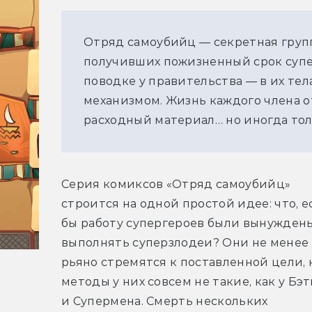
Отряд самоубийц — секретная групп
получивших пожизненный срок супер
поводке у правительства — в их те
механизмом. Жизнь каждого члена о
расходный материал… но иногда тол
Серия комиксов «Отряд самоубийц» 
строится на одной простой идее: что, ес
бы работу супергероев были вынуждены
выполнять суперзлодеи? Они не менее 
рьяно стремятся к поставленной цели, н
методы у них совсем не такие, как у Бэт
и Супермена. Смерть нескольких 