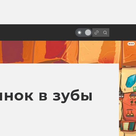
от
Как делают дубляж и
озвучивание фильмов
инок в зубы