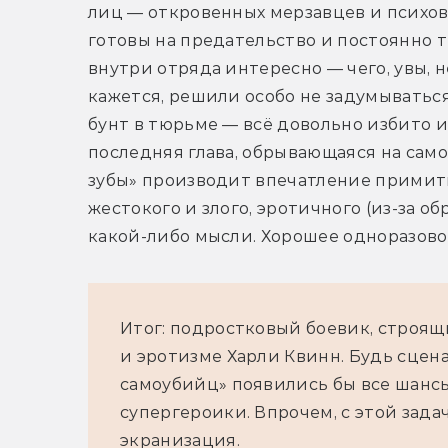
лиц — откровенных мерзавцев и психов.
готовы на предательство и постоянно т
внутри отряда интересно — чего, увы, н
кажется, решили особо не задумываться
бунт в тюрьме — всё довольно избито и
последняя глава, обрывающаяся на само
зубы» производит впечатление примити
жестокого и злого, эротичного (из-за о
какой-либо мысли. Хорошее одноразовое
Итог: подростковый боевик, строящ
и эротизме Харли Квинн. Будь сцен
самоубийц» появились бы все шанс
супергероики. Впрочем, с этой зад
экранизация.