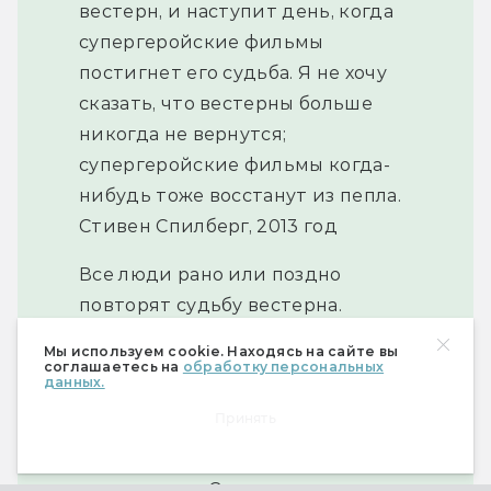
вестерн, и наступит день, когда
супергеройские фильмы
постигнет его судьба. Я не хочу
сказать, что вестерны больше
никогда не вернутся;
супергеройские фильмы когда-
нибудь тоже восстанут из пепла.
Стивен Спилберг, 2013 год
Все люди рано или поздно
повторят судьбу вестерна.
У всего есть свой конец. Все
Мы используем cookie. Находясь на сайте вы
мы распадемся на атомы. Конец
соглашаетесь на
обработку персональных
данных.
неизбежен. Думаю,
Принять
у супергеройского кино еще
осталось как минимум пять
хороших лет. Слишком уж крутые