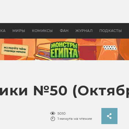
оздавались «Страшилы»:
«Одиссея» Нолана: что эт
, без которого не было
фильм сделал с Гомером и
ластелина колец»
Древней Грецией
УКА
МИРЫ
КОМИКСЫ
ФАН
ЖУРНАЛ
ПОДКАСТЫ
ики №50 (Октябр
5010
1 минута на чтение