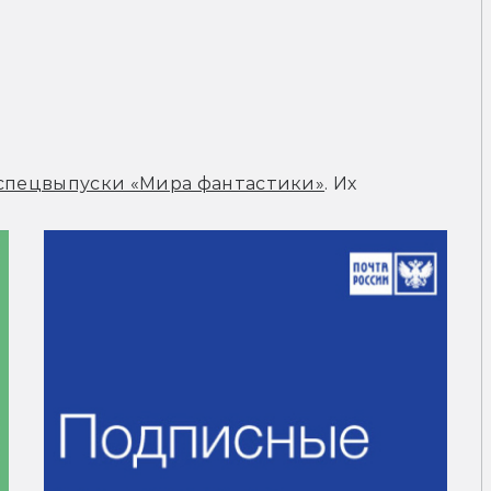
спецвыпуски «Мира фантастики»
. Их