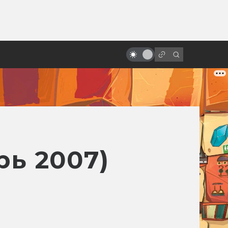
от
Сериал Star Wars Underworld:
неснятый криминальный нуар по
«Звёздным войнам»
ь 2007)