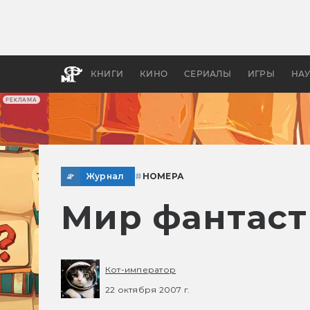
Как с
фильм
бы «В
КНИГИ
КИНО
СЕРИАЛЫ
ИГРЫ
НА
РЕКЛАМА
Журнал
#
НОМЕРА
Мир фантаст
Кот-император
22 октября 2007 г.