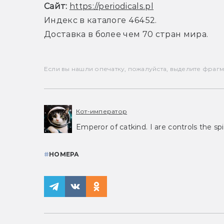
Сайт:
https://periodicals.pl
Индекс в каталоге 46452.
Доставка в более чем 70 стран мира.
Если вы нашли опечатку, пожалуйста, выделите фрагмен
Кот-император
Emperor of catkind. I are controls the spi
#
НОМЕРА