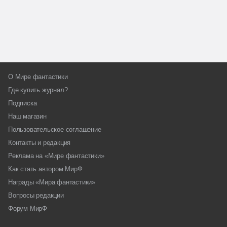
О Мире фантастики
Где купить журнал?
Подписка
Наш магазин
Пользовательское соглашение
Контакты и редакция
Реклама на «Мире фантастики»
Как стать автором МирФ
Награды «Мира фантастики»
Вопросы редакции
Форум МирФ