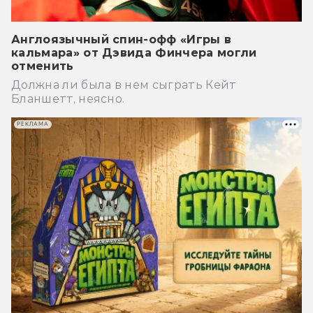
Англоязычный спин-офф «Игры в
кальмара» от Дэвида Финчера могли
отменить
Должна ли была в нем сыграть Кейт
Бланшетт, неясно.
РЕКЛАМА