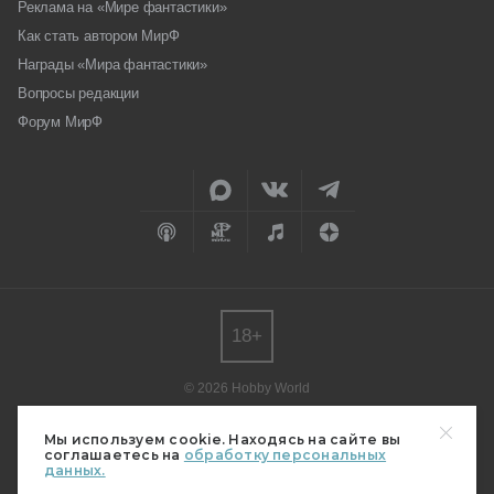
Реклама на «Мире фантастики»
Как стать автором МирФ
Награды «Мира фантастики»
Вопросы редакции
Форум МирФ
18+
© 2026 Hobby World
Любое использование материалов допускается только с согласия
редакции.
Мы используем cookie. Находясь на сайте вы
соглашаетесь на
обработку персональных
Мнение авторов может не совпадать с мнением редакции.
данных.
Свидетельство о регистрации СМИ серия Эл № ФС77-82485