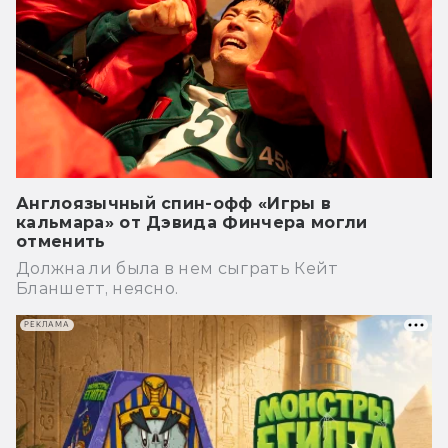
Англоязычный спин-офф «Игры в
кальмара» от Дэвида Финчера могли
отменить
Должна ли была в нем сыграть Кейт
Бланшетт, неясно.
РЕКЛАМА