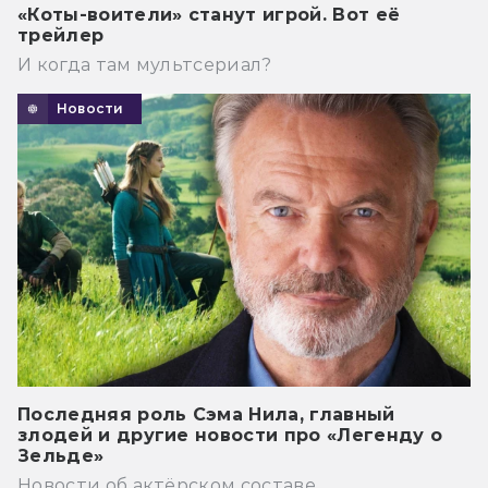
«Коты-воители» станут игрой. Вот её
трейлер
И когда там мультсериал?
Новости
Последняя роль Сэма Нила, главный
злодей и другие новости про «Легенду о
Зельде»
Новости об актёрском составе.