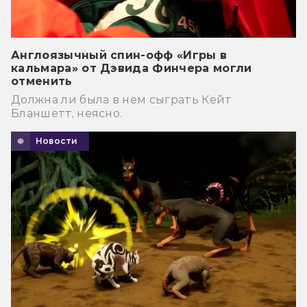
Англоязычный спин-офф «Игры в
кальмара» от Дэвида Финчера могли
отменить
Должна ли была в нем сыграть Кейт
Бланшетт, неясно.
Новости