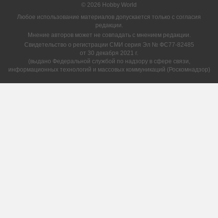
© 2026 Hobby World
Любое использование материалов допускается только с согласия
редакции.
Мнение авторов может не совпадать с мнением редакции.
Свидетельство о регистрации СМИ серия Эл № ФС77-82485
от 30 декабря 2021 г.
(выдано Федеральной службой по надзору в сфере связи,
информационных технологий и массовых коммуникаций (Роскомнадзор)