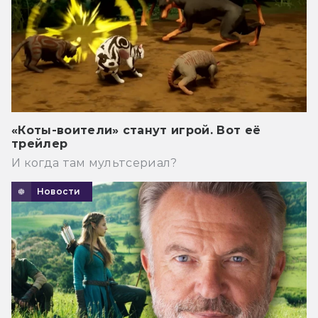
«Коты-воители» станут игрой. Вот её
трейлер
И когда там мультсериал?
Новости