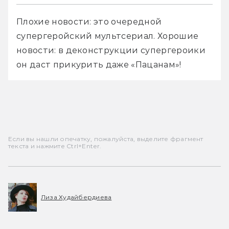
Плохие новости: это очередной 
супергеройский мультсериал. Хорошие 
новости: в деконструкции супергероики 
он даст прикурить даже «Пацанам»! 
Если вы нашли опечатку, пожалуйста, выделите фрагмент
текста и нажмите Ctrl+Enter.
Лиза Худайбердиева