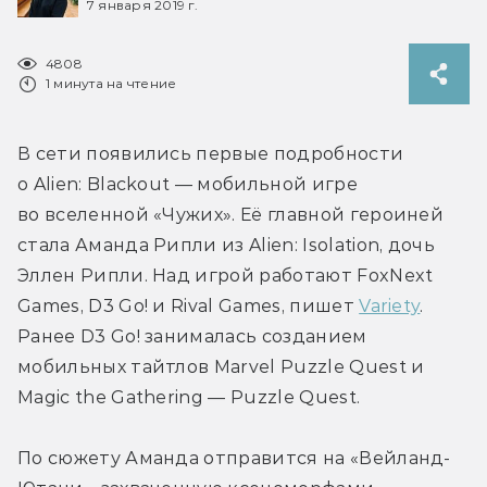
7 января 2019 г.
4808
1 минута на чтение
В сети появились первые подробности 
о Alien: Blackout — мобильной игре 
во вселенной «Чужих». Её главной героиней 
стала Аманда Рипли из Alien: Isolation, дочь 
Эллен Рипли. Над игрой работают FoxNext 
Games, D3 Go! и Rival Games, пишет 
Variety
. 
Ранее D3 Go! занималась созданием 
мобильных тайтлов Marvel Puzzle Quest и 
Magic the Gathering — Puzzle Quest.
По сюжету Аманда отправится на «Вейланд-