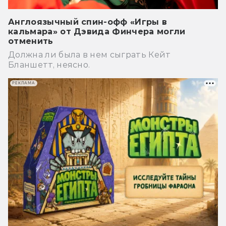
Англоязычный спин-офф «Игры в
кальмара» от Дэвида Финчера могли
отменить
Должна ли была в нем сыграть Кейт
Бланшетт, неясно.
РЕКЛАМА