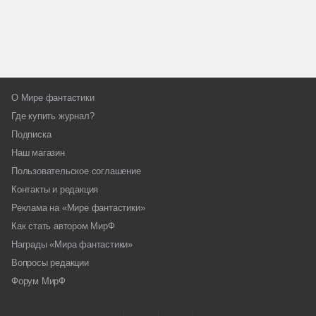
О Мире фантастики
Где купить журнал?
Подписка
Наш магазин
Пользовательское соглашение
Контакты и редакция
Реклама на «Мире фантастики»
Как стать автором МирФ
Награды «Мира фантастики»
Вопросы редакции
Форум МирФ