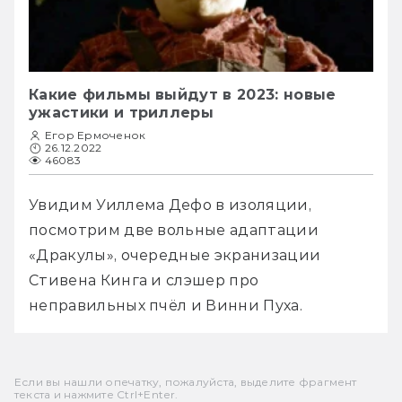
Какие фильмы выйдут в 2023: новые
ужастики и триллеры
Егор Ермоченок
26.12.2022
46083
Увидим Уиллема Дефо в изоляции, 
посмотрим две вольные адаптации 
«Дракулы», очередные экранизации 
Стивена Кинга и слэшер про 
неправильных пчёл и Винни Пуха.
Если вы нашли опечатку, пожалуйста, выделите фрагмент
текста и нажмите Ctrl+Enter.