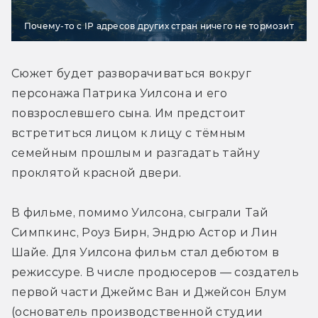
Почему-то с IP адресов других стран ничего не тормозит
Сюжет будет разворачиваться вокруг 
персонажа Патрика Уилсона и его 
повзрослевшего сына. Им предстоит 
встретиться лицом к лицу с тёмным 
семейным прошлым и разгадать тайну 
проклятой красной двери.
В фильме, помимо Уилсона, сыграли Тай 
Симпкинс, Роуз Бирн, Эндрю Астор и Лин 
Шайе. Для Уилсона фильм стал дебютом в 
режиссуре. В числе продюсеров — создатель 
первой части Джеймс Ван и Джейсон Блум 
(основатель производственной студии 