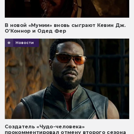
В новой «Мумии» вновь сыграют Кевин Дж.
О’Коннор и Одед Фер
Новости
Создатель «Чудо-человека»
прокомментировал отмену второго сезона