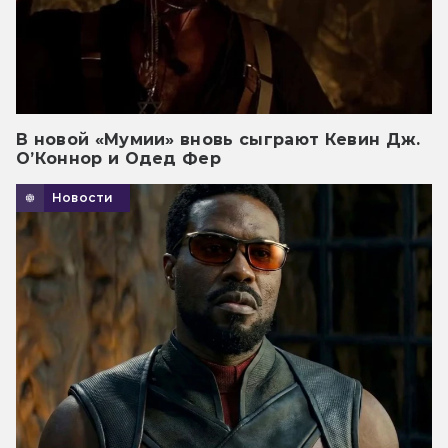
В новой «Мумии» вновь сыграют Кевин Дж.
О’Коннор и Одед Фер
Новости