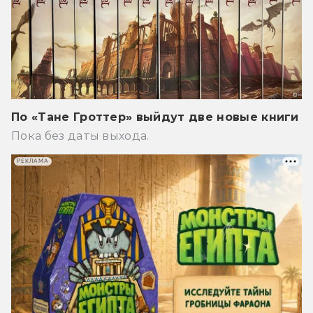
По «Тане Гроттер» выйдут две новые книги
Пока без даты выхода.
РЕКЛАМА