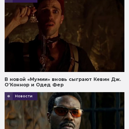
В новой «Мумии» вновь сыграют Кевин Дж.
О’Коннор и Одед Фер
Новости