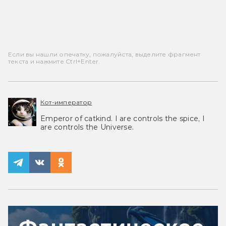
Если вы нашли опечатку, пожалуйста, выделите фрагмент
текста и нажмите Ctrl+Enter.
Кот-император
Emperor of catkind. I are controls the spice, I
are controls the Universe.