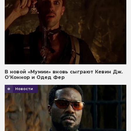
В новой «Мумии» вновь сыграют Кевин Дж.
О’Коннор и Одед Фер
Новости