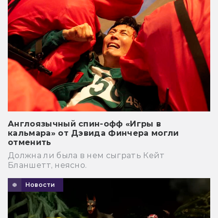
Англоязычный спин-офф «Игры в
кальмара» от Дэвида Финчера могли
отменить
Должна ли была в нем сыграть Кейт
Бланшетт, неясно.
Новости