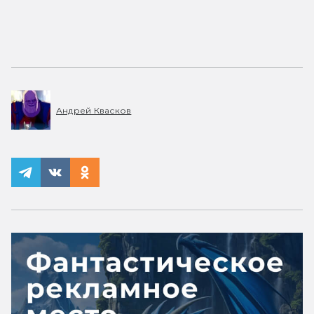
Андрей Квасков