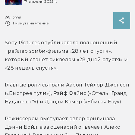
17 апреля 2025 г.
2995
1 минута на чтение
Sony Pictures опубликовала полноценный 
трейлер зомби-фильма 
«28 лет спустя», 
который станет сиквелом 
«28 дней спустя» и 
«28 недель спустя».
Главные роли сыграли 
Аарон Тейлор-Джонсон 
(«Быстрее пули»), Рэйф Файнс («Отель "Гранд 
Будапешт"») и Джоди Комер («Убивая Еву»)
.
Режиссером выступает автор оригинала 
Дэнни Бойл, а за сценарий отвечает Алекс 