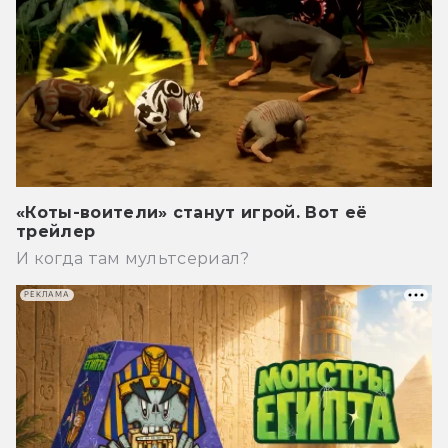
«Коты-воители» станут игрой. Вот её
трейлер
И когда там мультсериал?
РЕКЛАМА