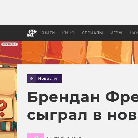
Какие
авгус
апока
детск
КНИГИ
КИНО
СЕРИАЛЫ
ИГРЫ
НА
РЕКЛАМА
Новости
Брендан Фре
сыграл в но
Дмитрий Кинский