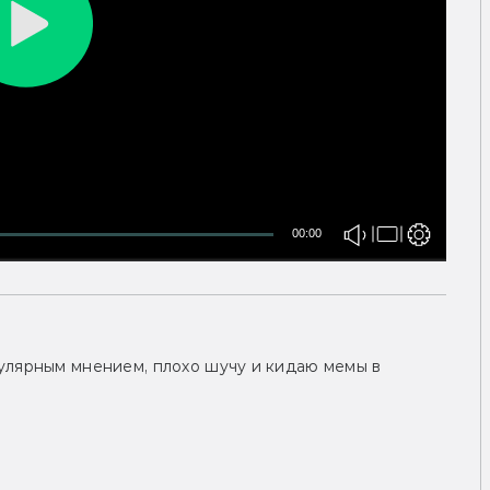
00:00
улярным мнением, плохо шучу и кидаю мемы в