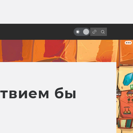
ы»:
Лучшие фильмы 2025 года:
ыло
фантастика, ужасы и атмосфера
эпохи
ствием бы