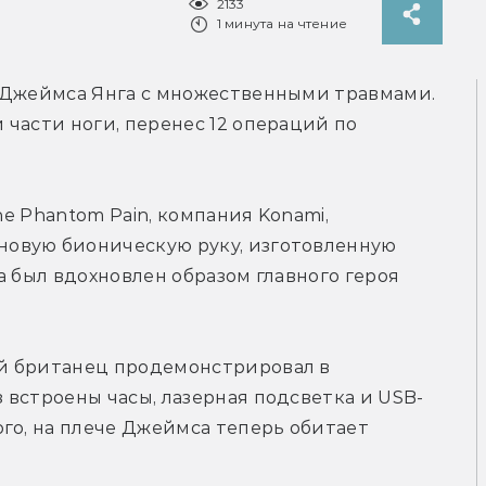
2133
1 минута на чтение
 Джеймса Янга с множественными травмами. 
части ноги, перенес 12 операций по 
he Phantom Pain, компания Konami, 
овую бионическую руку, изготовленную 
 был вдохновлен образом главного героя 
й британец продемонстрировал в 
 встроены часы, лазерная подсветка и USB-
го, на плече Джеймса теперь обитает 