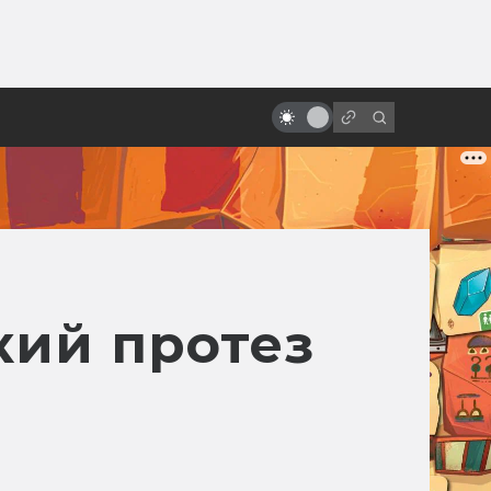
ы»:
ыло
Почему в Голливуде проблемы
со сценариями
кий протез