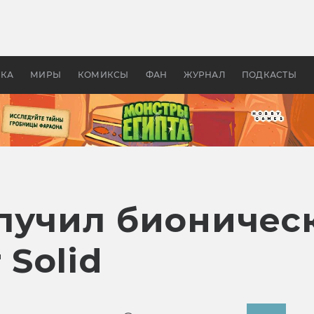
 фильмы смотреть в
Как создавались «Страшил
те 2026? В мире —
фильм, без которого не б
липсис, в России —
бы «Властелина колец»
ие комедии
УКА
МИРЫ
КОМИКСЫ
ФАН
ЖУРНАЛ
ПОДКАСТЫ
лучил бионичес
 Solid