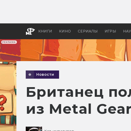
Какие
авгус
апока
детск
КНИГИ
КИНО
СЕРИАЛЫ
ИГРЫ
НА
РЕКЛАМА
Новости
Британец по
из Metal Gear
Кот-император