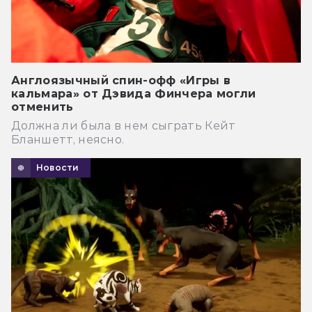
Англоязычный спин-офф «Игры в
кальмара» от Дэвида Финчера могли
отменить
Должна ли была в нем сыграть Кейт
Бланшетт, неясно.
Новости