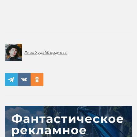
Лиза Худайбердиева