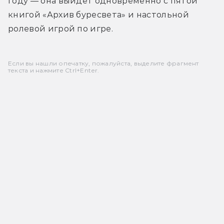
году — она выйдет одновременно с пятой 
книгой «Архив буресвета» и настольной 
ролевой игрой по игре.
Если вы нашли опечатку, пожалуйста, выделите фрагмент
текста и нажмите Ctrl+Enter.