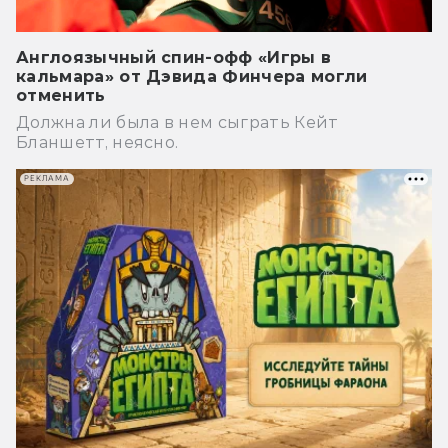
Англоязычный спин-офф «Игры в
кальмара» от Дэвида Финчера могли
отменить
Должна ли была в нем сыграть Кейт
Бланшетт, неясно.
РЕКЛАМА