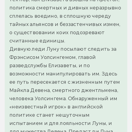
политика смертных и дивных неразрывно 
сплелась воедино, в сплошную череду 
тайных альянсов и беззастенчивых измен, 
о существовании коих подозревают 
считанные единицы.
Дивную леди Луну посылают следить за 
Фрэнсисом Уолсингемом, главой 
разведслужбы Елизаветы, и по 
возможности манипулировать им. Здесь 
ее путь пересекается с жизненным путем 
Майкла Девена, смертного джентльмена, 
человека Уолсингема. Обнаруженный им 
«неизвестный игрок» в английской 
политике станет нешуточным 
испытанием и для лояльности Луны, и 
для мужества Девена. Предаст ли Луна 