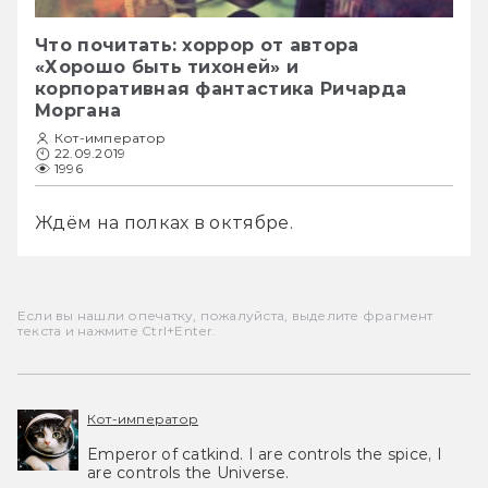
Что почитать: хоррор от автора
«Хорошо быть тихоней» и
корпоративная фантастика Ричарда
Моргана
Кот-император
22.09.2019
1996
Ждём на полках в октябре. 
Если вы нашли опечатку, пожалуйста, выделите фрагмент
текста и нажмите Ctrl+Enter.
Кот-император
Emperor of catkind. I are controls the spice, I
are controls the Universe.