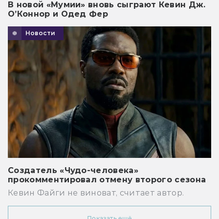
В новой «Мумии» вновь сыграют Кевин Дж.
О’Коннор и Одед Фер
Новости
Создатель «Чудо-человека»
прокомментировал отмену второго сезона
Кевин Файги не виноват, считает автор.
Показать ещё